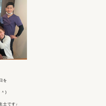
日を
＾)
生士です♩