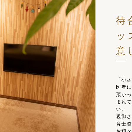
待
ッ
意
「小さ
医者に
預かっ
まれて
い。
親御さ
育士資
お預か