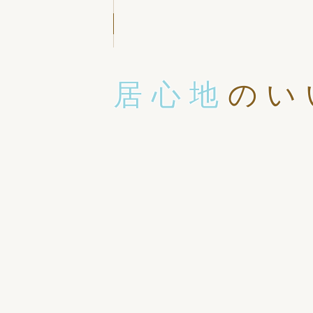
居心地
のい